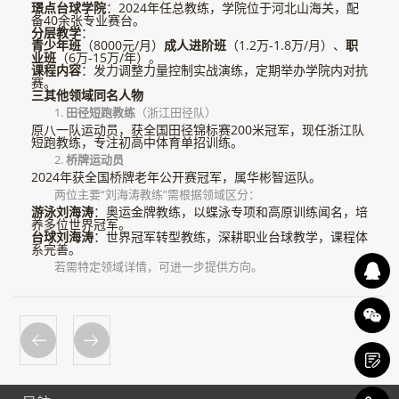
璟点台球学院
：2024年任总教练，学院位于河北山海关，配
备40余张专业赛台。
分层教学
：
青少年班
（8000元/月）
成人进阶班
（1.2万-1.8万/月）、
职
业班
（6万-15万/年）。
课程内容
：发力调整力量控制实战演练，定期举办学院内对抗
赛。
三其他领域同名人物
1.
田径短跑教练
（浙江田径队）
原八一队运动员，获全国田径锦标赛200米冠军，现任浙江队
短跑教练，专注初高中体育单招训练。
2.
桥牌运动员
2024年获全国桥牌老年公开赛冠军，属华彬智运队。
两位主要“刘海涛教练”需根据领域区分：
游泳刘海涛
：奥运金牌教练，以蝶泳专项和高原训练闻名，培
养多位世界冠军。
台球刘海涛
：世界冠军转型教练，深耕职业台球教学，课程体
系完善。
若需特定领域详情，可进一步提供方向。