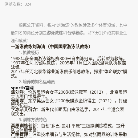
浏览次数：324
根据公开资料，名为“刘海涛”的教练涉及多个体育领域，其中
最知名的两位分别是
游泳教练
和
台球教练
。以下分别介绍其职业生
涯和成就：
一游泳教练刘海涛（中国国家游泳队教练）
1.
执教经历
1988年获全国游泳锦标赛800米自由泳冠军，后转型为教练。
1997年任河北省队教练，2005年11月进入国家游泳队执教蝶
泳组。
2017年任河北泰华锦业游泳俱乐部总教练，探索“体企联办”模
式。
2.
培养的知名运动员
sportb官网
焦刘洋
：伦敦奥运会女子200米蝶泳冠军（2012），北京奥运
会该项目银牌得主。
张雨霏
：东京奥运会女子200米蝶泳金牌得主（2021），打破
奥运纪录。
李冰洁艾衍含
：新生代长距离自由泳选手，2017年全运会表
现突出。
3.
训练方法特色
高原训练创新
：首创“多巴-昆明-平原”三级蹦训练模式，提升
队员体能储备。
严格管理
：注重技术细节与生活纪律，如对张雨霏的训练采取