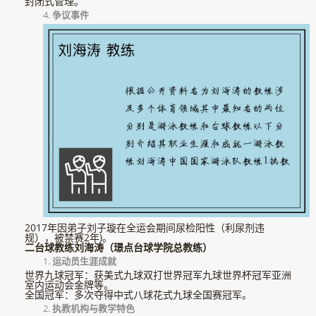
封闭式管理。
4.
争议事件
2017年因弟子刘子璇在全运会期间尿检阳性（利尿剂违
规），被禁赛2年)。
二台球教练刘海涛（璟点台球学院总教练）
1.
运动员生涯成就
世界九球冠军：获美式九球双打世界冠军九球世界杯冠军亚洲
室内运动会金牌等。
全国冠军：多次夺得中式八球花式九球全国赛冠军。
2.
执教机构与教学特色